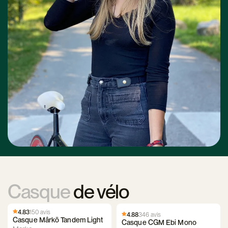
Casque
de vélo
4.83
150 avis
4.88
346 avis
Casque Mârkö Tandem Light
Casque CGM Ebi Mono