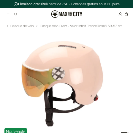
Livraison gratuite
à partir de 75€ - Echanges gratuits sous 30 jours
Casque de vélo
Casque vélo Diezz - Valor Infinit France
Rosa
S 53-57 cm
Recherche suggérées
Antivol chaîne Kryptonite Evolution Series 4 1090 - 90 cm
Casque Abus HUD-Y ACE
Double sacoche Porte-Bagage - Ortlieb - Back-Roller Classic
Nouveauté