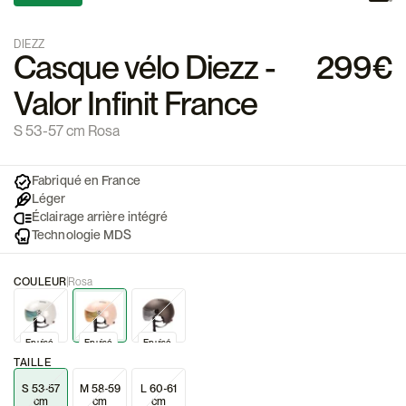
DIEZZ
Casque vélo Diezz -
299€
Valor Infinit France
S 53-57 cm Rosa
Fabriqué en France
Léger
Éclairage arrière intégré
Technologie MDS
COULEUR
Rosa
Epuisé
Epuisé
Epuisé
TAILLE
S 53-57
M 58-59
L 60-61
cm
cm
cm