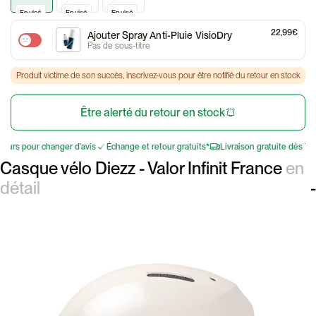
Epuisé
Epuisé
Epuisé
22,99€
Ajouter Spray Anti-Pluie VisioDry
Pas de sous-titre
Produit victime de son succès, inscrivez-vous pour être notifié du retour en stock
Être alerté du retour en stock
s pour changer d'avis
Échange et retour gratuits*
Livraison gratuite dès 75€
Casque vélo Diezz - Valor Infinit France
en
détail