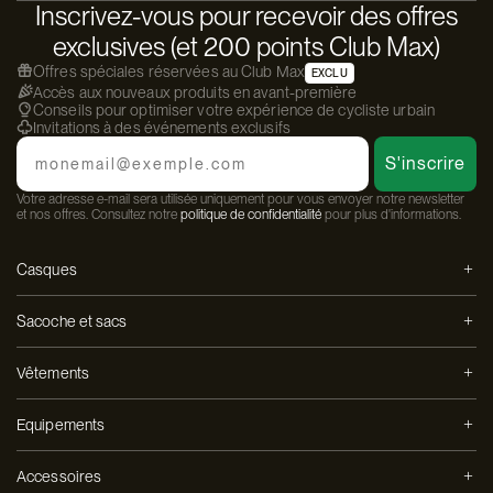
Inscrivez-vous pour recevoir des offres
exclusives (et 200 points Club Max)
Offres spéciales réservées au Club Max
EXCLU
Accès aux nouveaux produits en avant-première
Conseils pour optimiser votre expérience de cycliste urbain
Invitations à des événements exclusifs
Email
S'inscrire
Votre adresse e-mail sera utilisée uniquement pour vous envoyer notre newsletter
et nos offres. Consultez notre
politique de confidentialité
pour plus d'informations.
Casques
Sacoche et sacs
Vêtements
Equipements
Accessoires