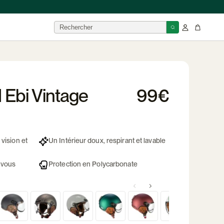
que
illes
Ebi Vintage
99€
 visière
ques →
oires →
 vision et
Un Intérieur doux, respirant et lavable
ur vous
Protection en Polycarbonate