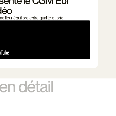
sente le CGM Ebi
déo
illeur équilibre entre qualité et prix.
en détail