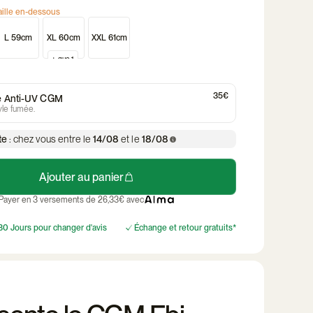
taille en-dessous
ur chien
nes
Le Temps des
Stickers
Lumière pour casque
Poncho Rainkiss
 paniers
Siège enfant
Remorque &
L 59cm
XL 60cm
XXL 61cm
élo CGM
Casques enfant &
Casque Vélo Femme
Casque 
réfléchissants
Grenouilles
Découvrir la collection
Découvrir le produit
o
Découvrir le produit
poussette
bébé
j'en profite
e cadre
+ que 1
Sacoche pour guidon
Caisses et paniers
Sacoche 
vélo
Découvrir
35€
re Anti-UV CGM
yle fumée.
te
: chez vous entre le
14/08
et le
18/08
Ajouter au panier
Payer en 3 versements de 26,33€ avec
30 Jours pour changer d'avis
Échange et retour gratuits*