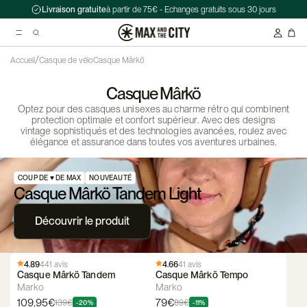
Livraison gratuite
à partir de 75€ - Echanges gratuits sous 30 jours
/
Accueil
Casque de vélo
Casque Mârkö
Casque Mârkö
Recherche suggérées
Optez pour des casques unisexes au charme rétro qui combinent
Antivol chaîne Kryptonite Evolution Series 4 1090 - 90 cm
protection optimale et confort supérieur. Avec des designs
vintage sophistiqués et des technologies avancées, roulez avec
Casque Abus HUD-Y ACE
élégance et assurance dans toutes vos aventures urbaines.
Double sacoche Porte-Bagage - Ortlieb - Back-Roller Classic
COUP DE ♥️ DE MAX
NOUVEAUTÉ
Casque Mârkö Tandem Light
Découvrir le produit
4.89
441 avis
4.66
41 avis
Casque Mârkö Tandem
Casque Mârkö Tempo
Marko
Marko
109,95€
79€
139€
89€
-20%
-11%