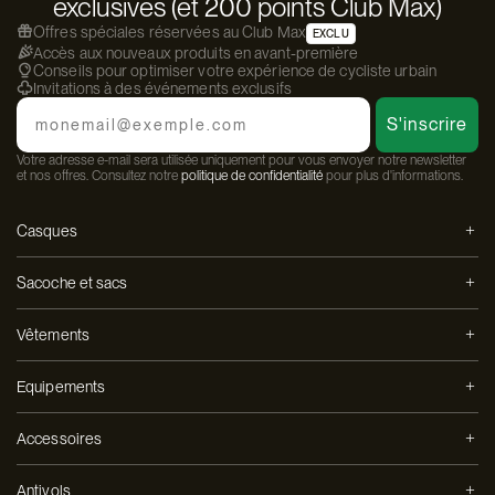
exclusives (et 200 points Club Max)
Offres spéciales réservées au Club Max
EXCLU
Accès aux nouveaux produits en avant-première
Conseils pour optimiser votre expérience de cycliste urbain
Invitations à des événements exclusifs
Email
S'inscrire
Votre adresse e-mail sera utilisée uniquement pour vous envoyer notre newsletter
et nos offres. Consultez notre
politique de confidentialité
pour plus d'informations.
Casques
Sacoche et sacs
Vêtements
Equipements
Accessoires
Antivols