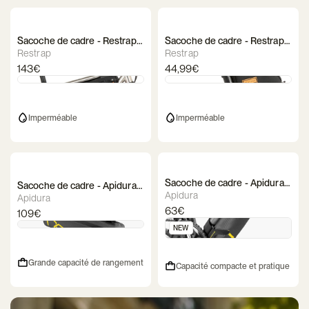
Sacoche de cadre - Restrap
Sacoche de cadre - Restrap
Full Frame Bag
Rear Top Tube Bag
Restrap
Restrap
143€
44,99€
Imperméable
Imperméable
Sacoche de cadre - Apidura
Sacoche de cadre - Apidura
Expedition Downtube Pack
Apidura
Expedition Frame Pack
Apidura
63€
109€
NEW
Grande capacité de rangement
Capacité compacte et pratique