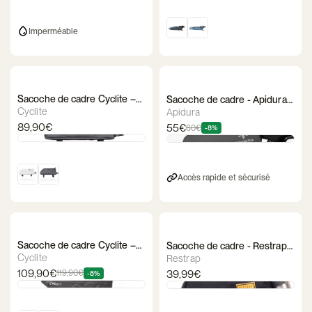
Imperméable
Sacoche de cadre Cyclite –
Sacoche de cadre - Apidura
Top Tube Bag
Expedition Bolt on Top Tube
Cyclite
Apidura
Pack
89,90€
55€
60€
-8%
Accès rapide et sécurisé
Sacoche de cadre Cyclite –
Sacoche de cadre - Restrap
Frame Bag / 01
Top Tube Bag
Cyclite
Restrap
109,90€
39,99€
119,90€
-8%