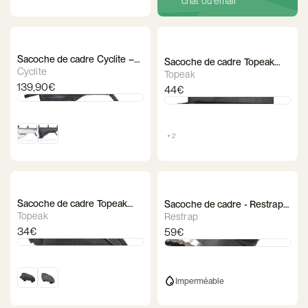
chat ou email
Sacoche de cadre Cyclite –
Sacoche de cadre Topeak
Frame Bag Large / 01
Cyclite
MidLoader
Topeak
139,90€
44€
+ 2
Sacoche de cadre Topeak
Sacoche de cadre - Restrap
TopLoader
Downtube Bag
Topeak
Restrap
34€
59€
Imperméable