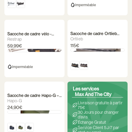
Imperméable
Sacoche de cadre Ortlieb
Sacoche de cadre vélo -
Frame-Pack Toptube
Restrap Frame Bag
Ortlieb
Restrap
115€
59,99€
Imperméable
Les services
Max And The City
Sacoche de cadre Hapo-G –
Fenêtre tactile 1,6 L
Hapo-G
Livraison gratuite à partir
24,90€
75€
30 Jours pour changer
d'avis
Échange Gratuit
Service Client 5J/7 par