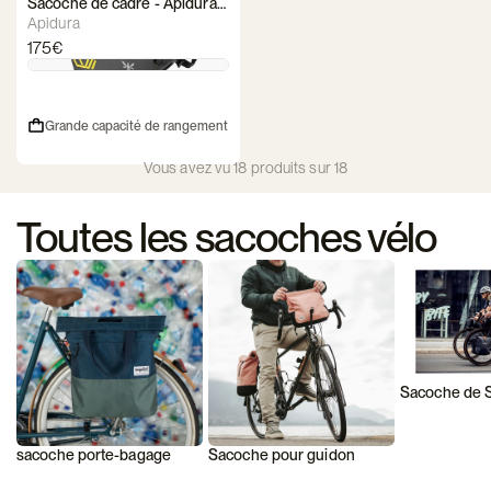
Sacoche de cadre - Apidura
Expedition Full Frame Pack
Apidura
175€
Grande capacité de rangement
Vous avez vu 18 produits sur 18
Toutes les sacoches vélo
Sacoche de S
sacoche porte-bagage
Sacoche pour guidon