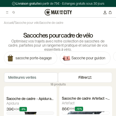
Livraison gratuite
à partir de 75€ - Echanges gratuits sous 30 jours
/
Accueil
Sacoche pour vélo
Sacoche de cadre
Sacoches pour cadre de vélo
Recherche suggérées
Optimisez vos trajets avec notre collection de sacoches de
Antivol chaîne Kryptonite Evolution Series 4 1090 - 90 cm
cadre, parfaites pour un rangement pratique et sécurisé de vos
essentiels à vélo.
Casque Abus HUD-Y ACE
sacoche porte-bagage
Sacoche pour guidon
Double sacoche Porte-Bagage - Ortlieb - Back-Roller Classic
Filtrer
18 produits
Sacoche de cadre Artefact –
Sacoche de cadre - Apidura
3,5 L ou 4 L
Expédition Cargo Cage Pack
Artefact
Apidura
86€
39€
99€
-13%
43€
-9%