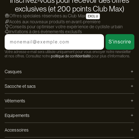
Inscrivez-vous pour recevoir des offres
exclusives (et 200 points Club Max)
Offres spéciales réservées au Club Max
EXCLU
Accès aux nouveaux produits en avant-première
Conseils pour optimiser votre expérience de cycliste urbain
Invitations à des événements exclusifs
Email
S'inscrire
Votre adresse e-mail sera utilisée uniquement pour vous envoyer notre newsletter
et nos offres. Consultez notre
politique de confidentialité
pour plus d'informations.
Casques
Sacoche et sacs
Vêtements
Equipements
Accessoires