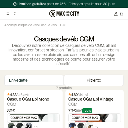
Livraison gratuite
à partir de 75€ - Echanges gratuits sous 30 jours
/
Accueil
Casque de vélo
Casque vélo CGM
Casques de vélo CGM
Recherche suggérées
Découvrez notre collection de casques de vélo CGM, alliant
Antivol chaîne Kryptonite Evolution Series 4 1090 - 90 cm
innovation, confort et protection. Parfaits pour les trajets urbains
ou les aventures en plein air, ces casques offrent un design
Casque Abus HUD-Y ACE
moderne et des technologies de pointe pour assurer votre
sécurité.
Double sacoche Porte-Bagage - Ortlieb - Back-Roller Classic
Filtrer
7 produits
4.88
346 avis
4.89
314 avis
Casque CGM Ebi Mono
Casque CGM Ebi Vintage
CGM
CGM
89€
79€
99€
-20%
COUP DE ♥️ DE MAX
COUP DE ♥️ DE MAX
+ 4
+ 7