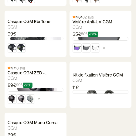
4.84
32 avis
Casque CGM Ebi Tone
Visière Anti-UV CGM
CGM
CGM
99€
35€
50€
-30%
+ 6
4.7
10 avis
Casque CGM ZED -
Kit de fixation Visière CGM
SpeedBike
CGM
CGM
89€
99€
-10%
11€
+ 2
Casque CGM Mono Corsa
CGM
69€