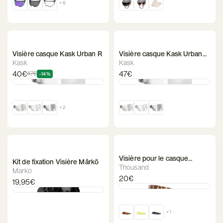
+ 6
Visière casque Kask Urban R
Visière casque Kask Urban
Lifestyle
Kask
Kask
40€
47€
47€
-14%
+ 2
Visière pour le casque
Kit de fixation Visière Mârkö
Thousand Chapter
Thousand
Marko
20€
19,95€
+ 1