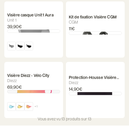
Visière casque Unit 1 Aura
Kit de fixation Visière CGM
Unit 1
CGM
39,90€
11€
Visière Diezz - Vélo City
Protection-Housse Visière
Diezz
Casque Diezz
Diezz
69,90€
14,90€
+ 1
Vous avez vu 13 produits sur 13