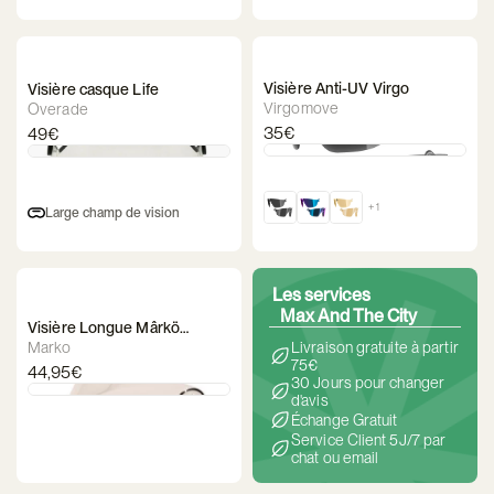
Visière Anti-UV Virgo
Visière casque Life
Virgomove
Overade
35€
49€
+ 1
Large champ de vision
Les services
Max And The City
Visière Longue Mârkö
Cadence
Marko
Livraison gratuite à partir
75€
44,95€
30 Jours pour changer
d'avis
Échange Gratuit
Service Client 5J/7 par
chat ou email