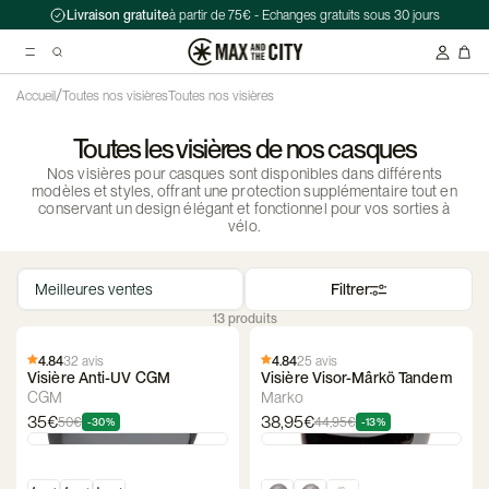
Livraison gratuite
à partir de 75€ - Echanges gratuits sous 30 jours
/
Accueil
Toutes nos visières
Toutes nos visières
Toutes les visières de nos casques
Recherche suggérées
Nos visières pour casques sont disponibles dans différents
Antivol chaîne Kryptonite Evolution Series 4 1090 - 90 cm
modèles et styles, offrant une protection supplémentaire tout en
conservant un design élégant et fonctionnel pour vos sorties à
Casque Abus HUD-Y ACE
vélo.
Double sacoche Porte-Bagage - Ortlieb - Back-Roller Classic
Filtrer
13 produits
4.84
32 avis
4.84
25 avis
Visière Anti-UV CGM
Visière Visor-Mârkö Tandem
CGM
Marko
35€
38,95€
50€
44,95€
-30%
-13%