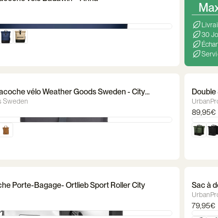
Max 
Livra
30 Jo
Échan
Servi
Sacoche vélo Weather Goods Sweden - City
Double 
s Sweden
UrbanPr
89,95€
he Porte-Bagage- Ortlieb Sport Roller City
Sac à d
UrbanPr
79,95€