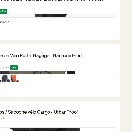
-9%
méable
 de Vélo Porte-Bagage - Badawin Hind
49,95€
-8%
os / Sacoche vélo Cargo - UrbanProof
oof