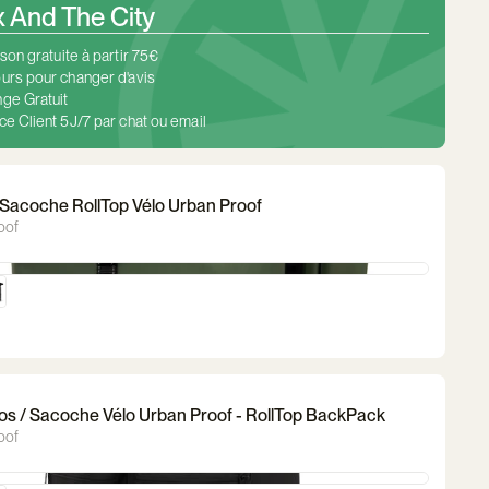
And The City
ison gratuite à partir 75€
urs pour changer d'avis
ge Gratuit
ce Client 5J/7 par chat ou email
Sacoche RollTop Vélo Urban Proof
oof
os / Sacoche Vélo Urban Proof - RollTop BackPack
oof