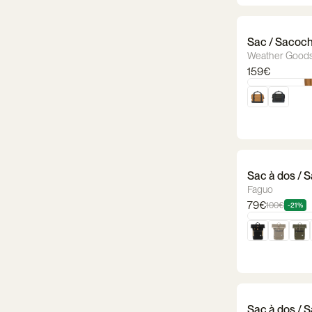
Sac / Sacoch
Weather Good
159€
Sac à dos / 
Faguo
79€
100€
-21%
Sac à dos / S