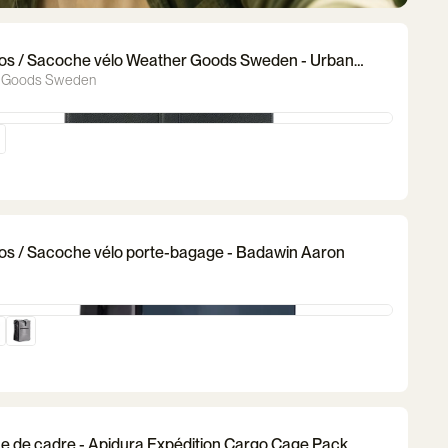
os / Sacoche vélo Weather Goods Sweden - Urban
ck
 Goods Sweden
os / Sacoche vélo porte-bagage - Badawin Aaron
 de cadre - Apidura Expédition Cargo Cage Pack