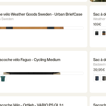
e vélo Weather Goods Sweden - Urban BriefCase
Sac à d
BikePa
s Sweden
Weather
169€
Sacoche vélo Faguo - Cycling Medium
Sac à d
Badawin
39,95€
acoche Vélo - Ortlieb - VARIO PS QL3.1
Sacoche