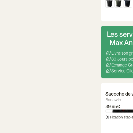
Les serv
Max And
Livraison gr
30 Jours po
Échange Gra
Service Clie
Sacoche de v
Badawin
39,95€
Fixation stabl