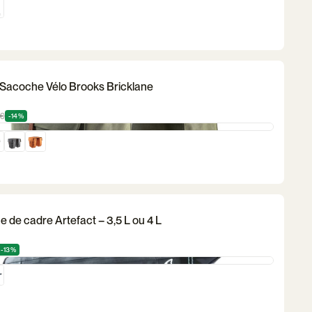
Sacoche Vélo Brooks Bricklane
€
-14%
 de cadre Artefact – 3,5 L ou 4 L
-13%