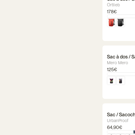
Ortlieb
178€
Sac à dos / 
Mero Mero
125€
Sac / Sacoche
UrbanProof
64,90€