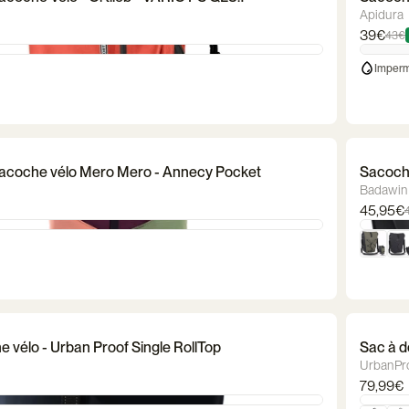
Apidura
39€
43€
Imper
Sacoche vélo Mero Mero - Annecy Pocket
Sacoche
Badawin
45,95€
 vélo - Urban Proof Single RollTop
Sac à d
UrbanPr
79,99€