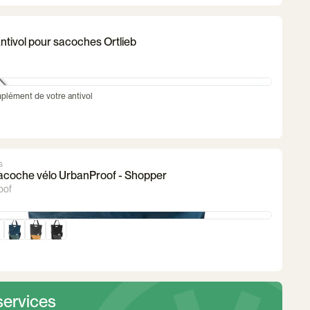
ntivol pour sacoches Ortlieb
plément de votre antivol
s
acoche vélo UrbanProof - Shopper
oof
services