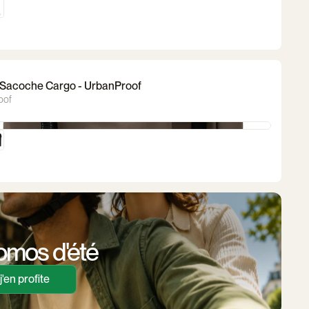
 Sacoche Cargo - UrbanProof
oof
omos d'été
j'en profite