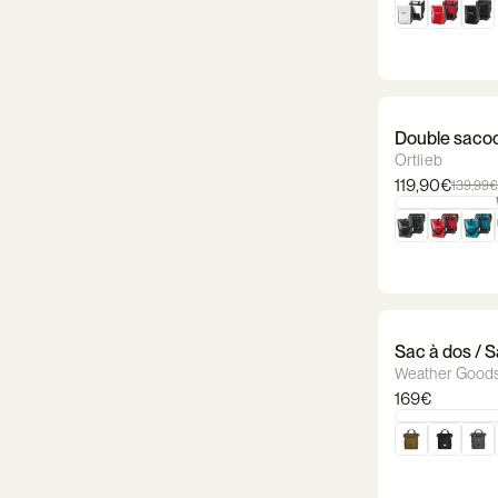
Double sacoc
Ortlieb
119,90€
139,99€
Sac à dos / 
BikePack XL
Weather Good
169€