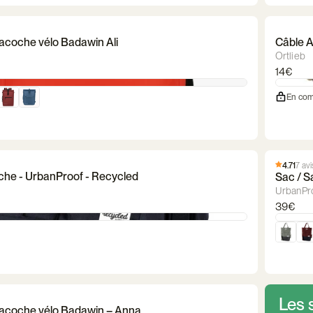
Sacoche vélo Badawin Ali
Câble A
Ortlieb
14€
En com
4.71
7 avi
he - UrbanProof - Recycled
Sac / S
UrbanPr
39€
Les 
Sacoche vélo Badawin – Anna