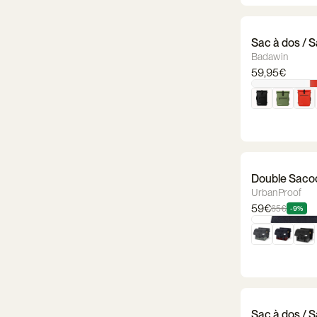
Sac à dos / 
Badawin
59,95€
Double Sacoc
UrbanProof
59€
65€
-9%
Sac à dos / 