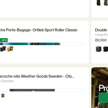
he Porte-Bagage- Ortlieb Sport Roller Classic
Double
UrbanPr
89,99€
-14%
Sacoche vélo Weather Goods Sweden - City
s Sweden
Pr