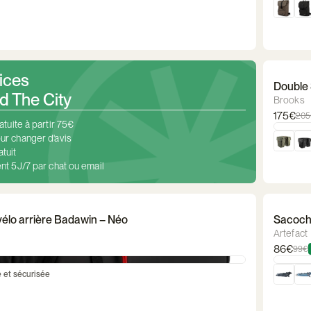
ices
Double 
 The City
Brooks
175€
205
atuite à partir 75€
ur changer d'avis
tuit
nt 5J/7 par chat ou email
élo arrière Badawin – Néo
Sacoche
Artefact
86€
99€
e et sécurisée