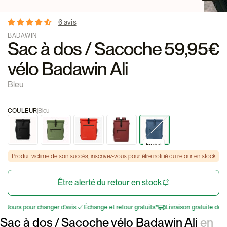
6 avis
BADAWIN
Sac à dos / Sacoche
59,95€
vélo Badawin Ali
Bleu
COULEUR
Bleu
Epuisé
Epuisé
Produit victime de son succès, inscrivez-vous pour être notifié du retour en stock
Être alerté du retour en stock
ours pour changer d'avis
Échange et retour gratuits*
Livraison gratuite dès 75
Sac à dos / Sacoche vélo Badawin Ali
en