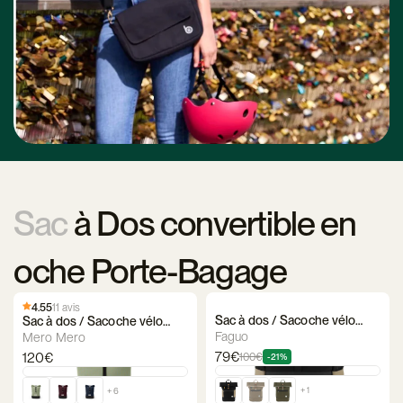
Sac
à Dos convertible en
oche Porte-Bagage
4.55
11 avis
Sac à dos / Sacoche vélo
Sac à dos / Sacoche vélo
Faguo - Cycling Medium
Mero Mero Annecy
Faguo
Mero Mero
79€
120€
100€
-21%
+ 1
+ 6