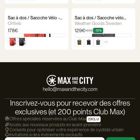
Sac à dos / Sacoche Vélo -
Sac à dos / Sacoche vélo
Ortlieb - VARIO PS QL3.1
Weather Goods Sweden -
Ortlieb
Weather Goods Sweden
City BikePack
178€
129€
149€
-13%
+ 1
hello@maxandthecity.com
Inscrivez-vous pour recevoir des offres
exclusives (et 200 points Club Max)
Offres spéciales réservées au Club Max
EXCLU
Accès aux nouveaux produits en avant-première
Conseils pour optimiser votre expérience de cycliste urbain
Invitations à des événements exclusifs
Email