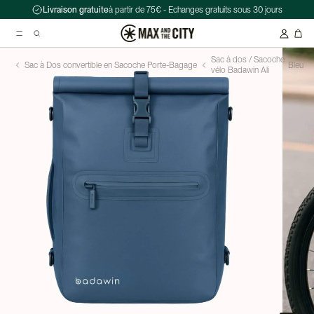
Livraison gratuite
à partir de 75€ - Echanges gratuits sous 30 jours
Sac à dos / Sacoche
Sac à Dos convertible en Sacoche Porte-Bagage
Bleu
vélo Badawin Ali
Recherche suggérées
Antivol chaîne Kryptonite Evolution Series 4 1090 - 90 cm
Casque Abus HUD-Y ACE
Double sacoche Porte-Bagage - Ortlieb - Back-Roller Classic