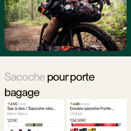
Sacoche
pour porte
bagage
4.55
11 avis
4.86
14 avis
Sac à dos / Sacoche vélo
Double sacoche Porte-
Mero Mero Annecy
Bagage - Ortlieb - Back-Roller
Mero Mero
Ortlieb
Classic
120€
134,99€
+ 6
+ 4