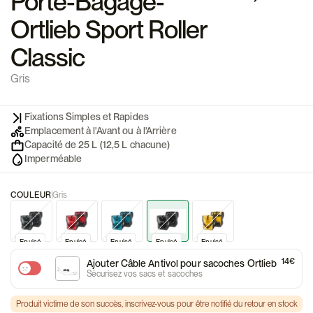
Porte-Bagage-
Ortlieb Sport Roller
Classic
Gris
Fixations Simples et Rapides
Emplacement à l'Avant ou à l'Arrière
Capacité de 25 L (12,5 L chacune)
Imperméable
COULEUR
Gris
Promo
Epuisé
Epuisé
Promo
Epuisé
Epuisé
Promo
Epuisé
Epuisé
Promo
Epuisé
Epuisé
Promo
Epuisé
Epuisé
14€
Ajouter Câble Antivol pour sacoches Ortlieb
Sécurisez vos sacs et sacoches
Produit victime de son succès, inscrivez-vous pour être notifié du retour en stock