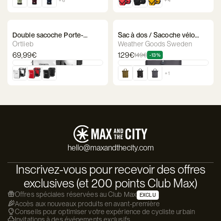
Double sacoche Porte-
Sac à dos / Sacoche vélo
Bagage- Ortlieb Sport Roller
Weather Goods Sweden -
Ortlieb
Weather Goods Sweden
City
City BikePack
69,99€
129€
149€
-13%
+ 1
hello@maxandthecity.com
Inscrivez-vous pour recevoir des offres
exclusives (et 200 points Club Max)
Offres spéciales réservées au Club Max
EXCLU
Accès aux nouveaux produits en avant-première
Conseils pour optimiser votre expérience de cycliste urbain
Invitations à des événements exclusifs