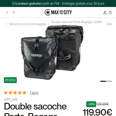
Livraison gratuite
à partir de 75€ - Echanges gratuits sous 30 jours
Double sacoche Porte-Bagage- Ortlieb
Sacoche pour porte bagage
Gris
Sport Roller Classic
Recherche suggérées
Antivol chaîne Kryptonite Evolution Series 4 1090 - 90 cm
Casque Abus HUD-Y ACE
Double sacoche Porte-Bagage - Ortlieb - Back-Roller Classic
Promo
1 avis
ORTLIEB
Double sacoche
-14%
139,99€
119,90€