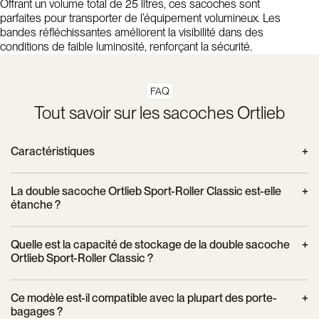
Offrant un volume total de 25 litres, ces sacoches sont
parfaites pour transporter de l’équipement volumineux. Les
bandes réfléchissantes améliorent la visibilité dans des
conditions de faible luminosité, renforçant la sécurité.
FAQ
Tout savoir sur les sacoches Ortlieb
Caractéristiques
Poids : 2 x 795 g
La double sacoche Ortlieb Sport-Roller Classic est-elle
Dimensions : 25 x 14 x 30 cm
étanche ?
Vendu par paire
Oui, la sacoche Ortlieb Sport-Roller Classic est entièrement
Volume : 2 x 12,5 L
Quelle est la capacité de stockage de la double sacoche
étanche, grâce à son matériau durable et sa fermeture par
Système de fixation : Quick-Lock2.1
Ortlieb Sport-Roller Classic ?
enroulement. Elle protège vos affaires de la pluie et des
Tissu polyester enduit de PVC
éclaboussures, idéale pour les trajets par tous les temps, en
Cette double sacoche offre une capacité totale de 25 litres
Réducteurs pour tubes de diamètres 8,10 et 12 mm
Ce modèle est-il compatible avec la plupart des porte-
ville comme en pleine nature.
(12,5 litres par sacoche). Son espace généreux est parfait
avec fonction anti-scratch
bagages ?