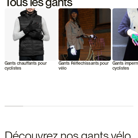
Tous les gants
Gants Réflechissants pour
Gants imper
Gants chauffants pour
vélo
cyclistes
cyclistes
Découvrez nos gants vélo