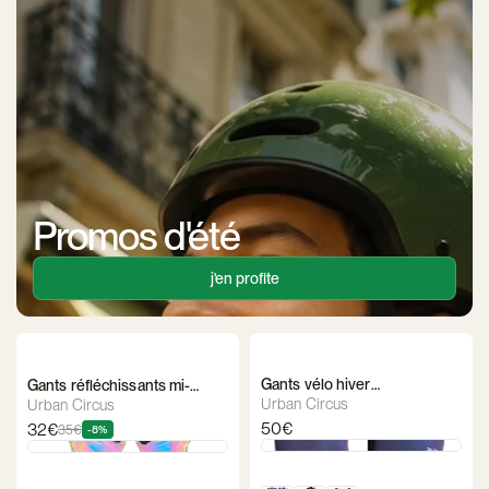
Promos d'été
j'en profite
Gants vélo hiver
Gants réfléchissants mi-
réfléchissants Urban Circus
saison - Urban Circus
Urban Circus
Urban Circus
50€
32€
35€
-8%