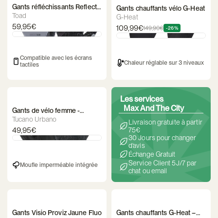
Gants réfléchissants Reflect
Gants chauffants vélo G-Heat
360 Proviz
Toad
G-Heat
59,95€
109,99€
149,90€
-26%
Compatible avec les écrans
Chaleur réglable sur 3 niveaux
tactiles
Les services
Max And The City
Gants de vélo femme -
Tucano Urbano Lady Cabrio
Tucano Urbano
Livraison gratuite à partir
49,95€
75€
30 Jours pour changer
d'avis
Échange Gratuit
Service Client 5J/7 par
Moufle imperméable intégrée
chat ou email
Gants Visio Proviz Jaune Fluo
Gants chauffants G-Heat –