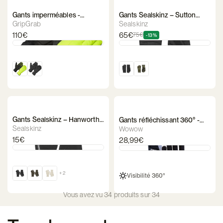
Gants imperméables -
Gants Sealskinz – Sutton
GripGrab Polaris 2
Waterproof
GripGrab
Sealskinz
110€
65€
75€
-13%
Gants Sealskinz – Hanworth
Gants réfléchissant 360° -
Solo Merino
Wowow Gloves 2.0
Sealskinz
Wowow
15€
28,99€
+ 2
Visibilité 360°
Vous avez vu 34 produits sur 34