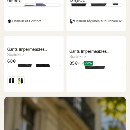
69,95€
139,90€
Chaleur et Confort
Chaleur réglable sur 3 niveaux
Gants Imperméables
Gants Imperméables
SealSkinz Bodham
Sealskinz
SealSkinz Cuir Walcott
Sealskinz
60€
85€
95€
-10%