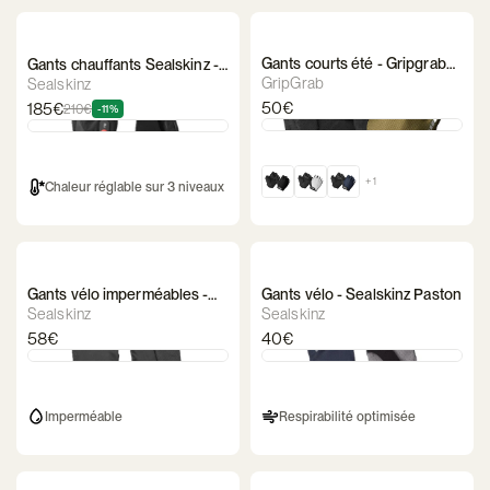
Gants courts été - Gripgrab
Gants chauffants Sealskinz -
EXPLR RC Max
Upwell
GripGrab
Sealskinz
50€
185€
210€
-11%
+ 1
Chaleur réglable sur 3 niveaux
Gants vélo imperméables -
Gants vélo - Sealskinz Paston
Sealskinz Harling
Sealskinz
Sealskinz
58€
40€
Imperméable
Respirabilité optimisée