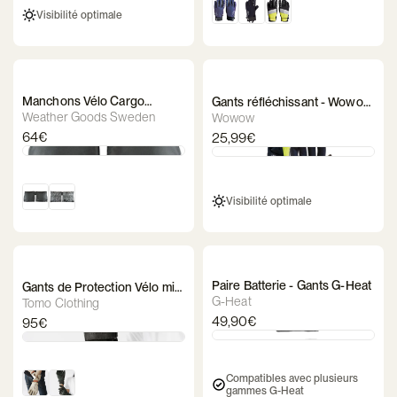
Visibilité optimale
Manchons Vélo Cargo
Gants réfléchissant - Wowow
Imperméables Weather
Gloves 2.0 Jaune
Weather Goods Sweden
Wowow
Goods Sweden
64€
25,99€
Visibilité optimale
Paire Batterie - Gants G-Heat
Gants de Protection Vélo mi-
Saison - Zoé
G-Heat
Tomo Clothing
49,90€
95€
Compatibles avec plusieurs
gammes G-Heat