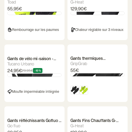
Street
Toad
G-Heat
55,95€
129,90€
Rembourrage sur les paumes
Chaleur réglable sur 3 niveaux
Gants thermiques
Gants de vélo mi-saison -
imperméables tricotés -
Tucano Urbano – Roadster
GripGrab
Tucano Urbano
Gripgrab
55€
24,95€
29,95€
-16%
Moufle imperméable intégrée
Gants réfléchissants Gofluo -
Gants Fins Chauffants G-
Stella
Heat
Go fluo
G-Heat