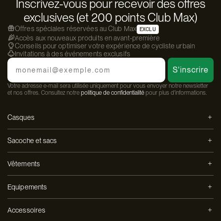
Inscrivez-vous pour recevoir des offres
exclusives (et 200 points Club Max)
Offres spéciales réservées au Club Max
EXCLU
Accès aux nouveaux produits en avant-première
Conseils pour optimiser votre expérience de cycliste urbain
Invitations à des événements exclusifs
Email
S'inscrire
Votre adresse e-mail sera utilisée uniquement pour vous envoyer notre newsletter
et nos offres. Consultez notre
politique de confidentialité
pour plus d'informations.
Casques
Sacoche et sacs
Vêtements
Equipements
Accessoires