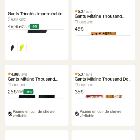
5.0
7 avis
Gants Tricotés Imperméables
Gants Mitaine Thousand
SealSkinz
Sealskinz
Bullit
Thousand
49,95€
55€
-9%
45€
4.88
8 avis
5.0
7 avis
Gants Mitaine Thousand
Gants Mitaine Thousand De
Courier Stealth Black
Franc
Thousand
Thousand
25€
35€
30€
-16%
Paume en cuir de chèvre
Paume en cuir de chèvre
véritable
véritable