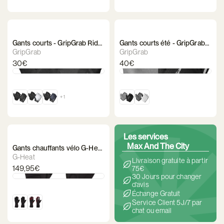
Gants courts - GripGrab Ride
Gants courts été - GripGrab
RC Lite
PACR INSIDEGRIP™
GripGrab
GripGrab
30€
40€
+ 1
Les services
Max And The City
Gants chauffants vélo G-Heat
- Active
G-Heat
Livraison gratuite à partir
149,95€
75€
30 Jours pour changer
d'avis
Échange Gratuit
Service Client 5J/7 par
chat ou email