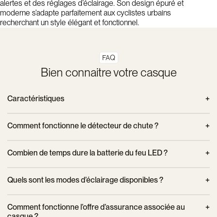
alertes et des réglages d’éclairage. Son design épuré et
moderne s’adapte parfaitement aux cyclistes urbains
recherchant un style élégant et fonctionnel.
FAQ
Bien connaitre votre casque
Caractéristiques
Technologie EPS
Comment fonctionne le détecteur de chute ?
Coque Polycarbonate
Feu arrière intelligent 96 LED
Le casque est équipé d’un accéléromètre qui détecte un
Combien de temps dure la batterie du feu LED ?
Télécommande avec fixation pour guidon
impact et envoie automatiquement une alerte à vos contacts
Oreillettes Détachables
préenregistrés via l’application mobile Cosmo Connected.
L’autonomie varie selon le mode d’éclairage utilisé. En
Visière catégorie 1
Quels sont les modes d’éclairage disponibles ?
moyenne, elle est de huit à dix heures et se recharge
Système d'ajustement rotatif intégré pour des
facilement via un port USB-C en environ deux heures.
Le casque propose quatre modes d’éclairage : fixe, clignotant
ajustements précis
Comment fonctionne l’offre d’assurance associée au
lent, clignotant rapide et mode nuit, pour s’adapter aux
Fermeture des sangles FidLock
casque ?