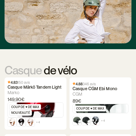
Casque
de vélo
4.83
150 avis
4.88
346 avis
Casque Mârkö Tandem Light
Casque CGM Ebi Mono
Marko
CGM
149,90€
89€
COUP DE ♥️ DE MAX
COUP DE ♥️ DE MAX
NOUVEAUTÉ
+ 4
+ 4