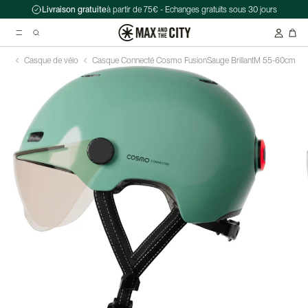
Livraison gratuite
à partir de 75€ - Echanges gratuits sous 30 jours
Casque de vélo
Casque Connecté Cosmo Fusion
Sauge Brillant
M 55-60cm
Recherche suggérées
Antivol chaîne Kryptonite Evolution Series 4 1090 - 90 cm
Casque Abus HUD-Y ACE
Double sacoche Porte-Bagage - Ortlieb - Back-Roller Classic