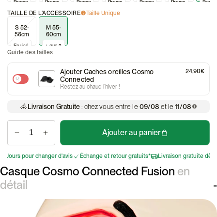
Promo
Promo
Promo
Promo
Promo
Promo
Prom
TAILLE DE L’ACCESSOIRE
Taille Unique
S 52-
M 55-
56cm
60cm
Epuisé
+ que 2
Guide des tailles
Ajouter Caches oreilles Cosmo
24,90€
Connected
Restez au chaud l'hiver !
Livraison Gratuite
: chez vous entre le
09/08
et le
11/08
Ajouter au panier
ours pour changer d'avis
Échange et retour gratuits*
Livraison gratuite dès 75€
Casque Cosmo Connected Fusion
en
détail