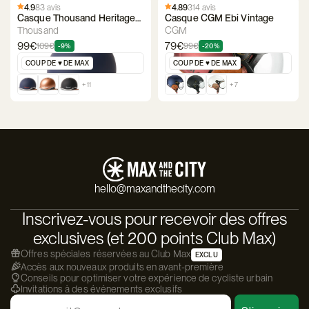
4.9
83 avis
4.89
314 avis
Casque Thousand Heritage
Casque CGM Ebi Vintage
2.0
Thousand
CGM
99€
79€
109€
99€
-9%
-20%
COUP DE ♥️ DE MAX
COUP DE ♥️ DE MAX
+ 11
+ 7
hello@maxandthecity.com
Inscrivez-vous pour recevoir des offres
exclusives (et 200 points Club Max)
Offres spéciales réservées au Club Max
EXCLU
Accès aux nouveaux produits en avant-première
Conseils pour optimiser votre expérience de cycliste urbain
Invitations à des événements exclusifs
Email