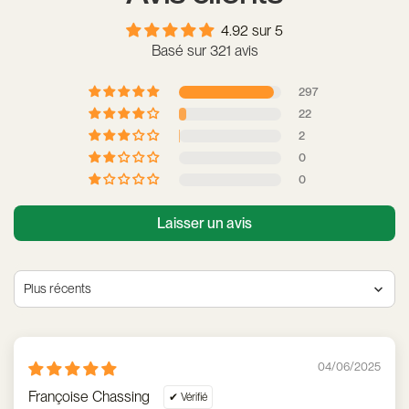
Évitez d’utiliser des produits chimiques abrasifs ou des
nettoyants puissants qui pourraient endommager le casque.
4.92 sur 5
Basé sur 321 avis
297
22
2
0
0
Laisser un avis
Sort by
04/06/2025
Françoise Chassing