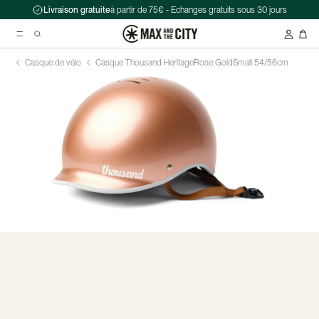
Livraison gratuite
à partir de 75€ - Echanges gratuits sous 30 jours
Casque de vélo
Casque Thousand Heritage
Rose Gold
Small 54/56cm
Recherche suggérées
Antivol chaîne Kryptonite Evolution Series 4 1090 - 90 cm
Casque Abus HUD-Y ACE
Double sacoche Porte-Bagage - Ortlieb - Back-Roller Classic