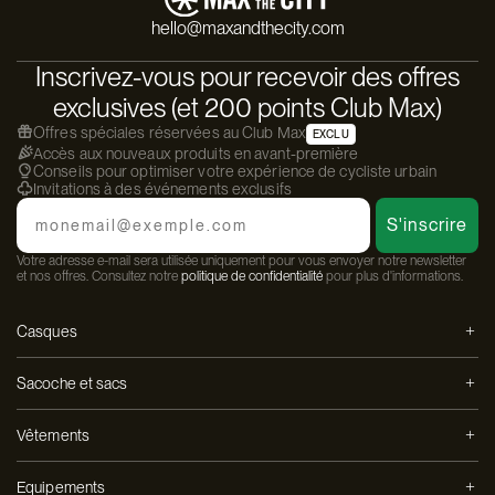
hello@maxandthecity.com
Inscrivez-vous pour recevoir des offres
exclusives (et 200 points Club Max)
Offres spéciales réservées au Club Max
EXCLU
Accès aux nouveaux produits en avant-première
Conseils pour optimiser votre expérience de cycliste urbain
Invitations à des événements exclusifs
Email
S'inscrire
Votre adresse e-mail sera utilisée uniquement pour vous envoyer notre newsletter
et nos offres. Consultez notre
politique de confidentialité
pour plus d'informations.
Casques
Sacoche et sacs
Vêtements
Equipements