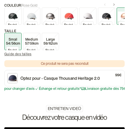
COULEUR
Rose Gold
Promo
Epuisé
Promo
Epuisé
Promo
Epuisé
Promo
Epuisé
Promo
Epuisé
Promo
Epuisé
Prom
Epuis
TAILLE
Small
Medium
Large
54/56cm
57/59cm
59/62cm
Epuisé
Epuisé
Epuisé
Guide des tailles
Ce produit ne sera pas reconduit
99€
Optez pour
- Casque Thousand Heritage 2.0
our changer d'avis
Échange et retour gratuits*
Livraison gratuite dès 75€
30
ENTRETIEN VIDEO
Découvrez votre casque en vidéo