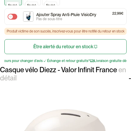
Epuisé
Epuisé
Epuisé
22,99€
Ajouter Spray Anti-Pluie VisioDry
Pas de sous-titre
Produit victime de son succès, inscrivez-vous pour être notifié du retour en stock
Être alerté du retour en stock
urs pour changer d'avis
Échange et retour gratuits*
Livraison gratuite dès 75€
Casque vélo Diezz - Valor Infinit France
en
détail