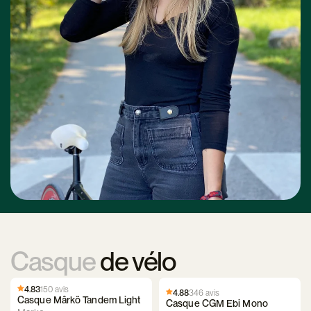
Casque
de vélo
4.83
150 avis
4.88
346 avis
Casque Mârkö Tandem Light
Casque CGM Ebi Mono