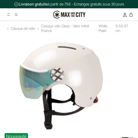
Livraison gratuite
à partir de 75€ - Echanges gratuits sous 30 jours
Casque vélo Diezz - Valor Infinit
White
S 53-57
Casque de vélo
France
Pearl
cm
Recherche suggérées
Antivol chaîne Kryptonite Evolution Series 4 1090 - 90 cm
Casque Abus HUD-Y ACE
Double sacoche Porte-Bagage - Ortlieb - Back-Roller Classic
Nouveauté