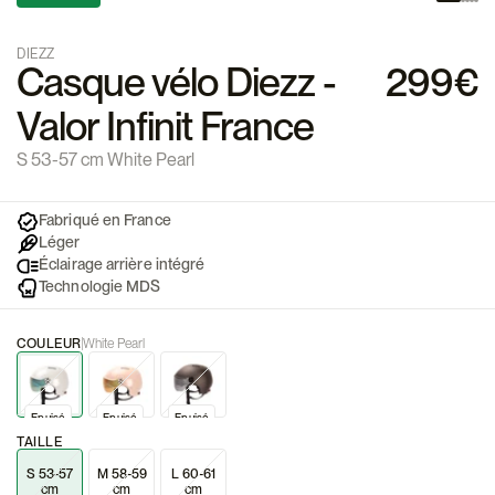
DIEZZ
Casque vélo Diezz -
299€
Valor Infinit France
S 53-57 cm White Pearl
Fabriqué en France
Léger
Éclairage arrière intégré
Technologie MDS
COULEUR
White Pearl
Epuisé
Epuisé
Epuisé
TAILLE
S 53-57
M 58-59
L 60-61
cm
cm
cm