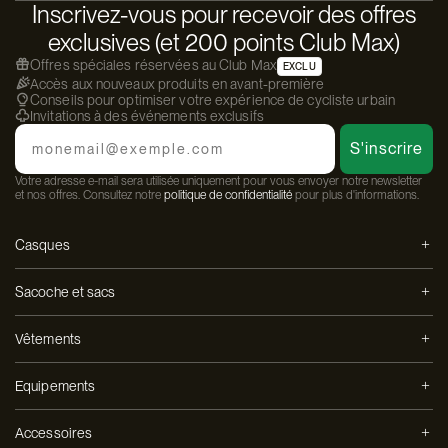
Inscrivez-vous pour recevoir des offres
exclusives (et 200 points Club Max)
Offres spéciales réservées au Club Max
EXCLU
Accès aux nouveaux produits en avant-première
Conseils pour optimiser votre expérience de cycliste urbain
Invitations à des événements exclusifs
Email
S'inscrire
Votre adresse e-mail sera utilisée uniquement pour vous envoyer notre newsletter
et nos offres. Consultez notre
politique de confidentialité
pour plus d'informations.
Casques
Sacoche et sacs
Vêtements
Equipements
Accessoires