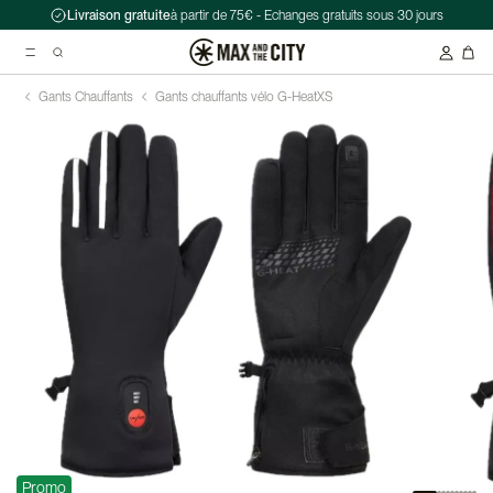
Livraison gratuite
à partir de 75€ - Echanges gratuits sous 30 jours
Gants Chauffants
Gants chauffants vélo G-Heat
XS
Recherche suggérées
Antivol chaîne Kryptonite Evolution Series 4 1090 - 90 cm
Casque Abus HUD-Y ACE
Double sacoche Porte-Bagage - Ortlieb - Back-Roller Classic
Promo