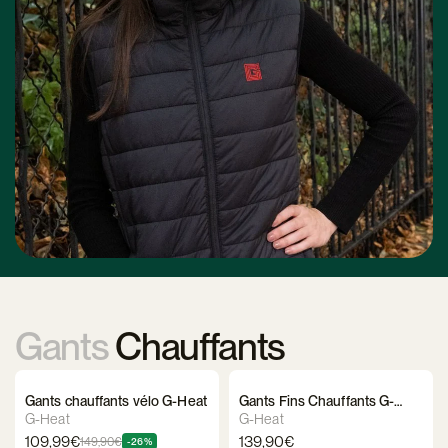
Gants
Chauffants
Gants chauffants vélo G-Heat
Gants Fins Chauffants G-
Heat
G-Heat
G-Heat
109,99€
139,90€
149,90€
-26%