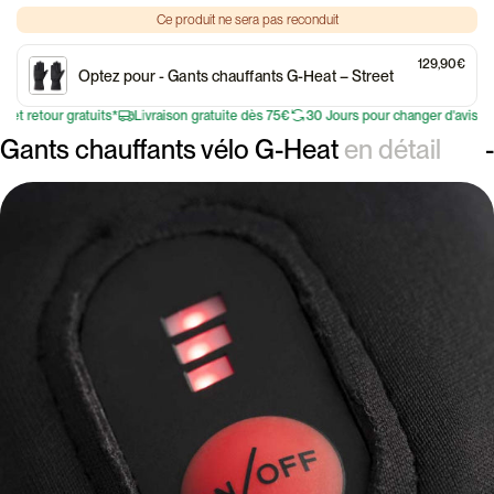
Ce produit ne sera pas reconduit
129,90€
Optez pour
- Gants chauffants G-Heat – Street
 retour gratuits*
Livraison gratuite dès 75€
30 Jours pour changer d'avis
Éch
Gants chauffants vélo G-Heat
en détail