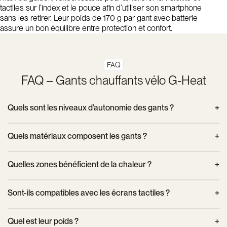
tactiles sur l’index et le pouce afin d’utiliser son smartphone
sans les retirer. Leur poids de 170 g par gant avec batterie
assure un bon équilibre entre protection et confort.
FAQ
FAQ – Gants chauffants vélo G-Heat
Quels sont les niveaux d’autonomie des gants ?
En intensité faible, l’autonomie est de 5 à 6 heures. En
Quels matériaux composent les gants ?
intensité moyenne, elle est de 3 à 4 heures. En intensité
élevée, elle varie de 1h30 à 2h30.
Ils sont fabriqués dans une matière confortable, antidérapante
Quelles zones bénéficient de la chaleur ?
et dotée d’éléments réfléchissants. Leur membrane technique
est coupe-vent et déperlante pour résister à la pluie légère et
La chaleur est diffusée sur le dos de la main et le dessus des
Sont-ils compatibles avec les écrans tactiles ?
au froid.
doigts, ciblant les zones les plus sensibles au froid.
Oui, les gants disposent d’empiècements tactiles sur l’index et
Quel est leur poids ?
le pouce, ce qui permet d’utiliser un smartphone ou un GPS