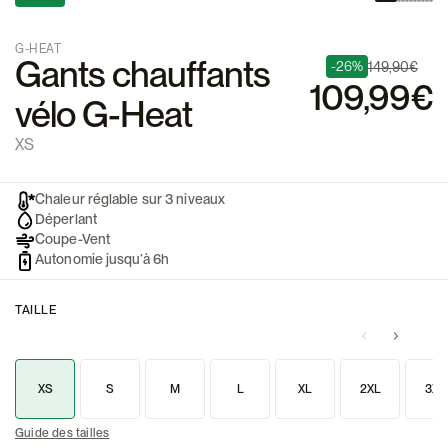
G-HEAT
Gants chauffants
-26%
149,90€
109,99€
vélo G-Heat
XS
Chaleur réglable sur 3 niveaux
Déperlant
Coupe-Vent
Autonomie jusqu’à 6h
TAILLE
XS
S
M
L
XL
2XL
3XL
Guide des tailles