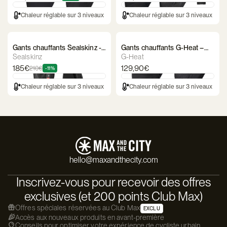
Chaleur réglable sur 3 niveaux
Chaleur réglable sur 3 niveaux
Gants chauffants Sealskinz -
Gants chauffants G-Heat –
Upwell
Street
Sealskinz
G-Heat
185€
129,90€
210€
-11%
Chaleur réglable sur 3 niveaux
Chaleur réglable sur 3 niveaux
hello@maxandthecity.com
Inscrivez-vous pour recevoir des offres
exclusives (et 200 points Club Max)
Offres spéciales réservées au Club Max
EXCLU
Accès aux nouveaux produits en avant-première
Conseils pour optimiser votre expérience de cycliste urbain