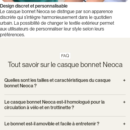
Design discret et personnalisable
Le casque bonnet Neoca se distingue par son apparence
discrète qui s’intègre harmonieusement dans le quotidien
urbain. La possibilité de changer le textile extérieur permet
aux utilisateurs de personnaliser leur style selon leurs
préférences.
FAQ
Tout savoir sur le casque bonnet Neoca
Quelles sont les tailles et caractéristiques du casque
bonnet Neoca ?
Le casque est disponible en trois tailles : S (52-54 cm), M (55-
Le casque bonnet Neoca est-il homologué pour la
58 cm) et L (59-61 cm). Il pèse environ 350 g, offrant une
circulation à vélo et en trottinette ?
sensation légère et un confort optimal pour les trajets urbains.
Son design allie une coque de protection avec un bonnet
Oui, ce casque est conforme à la norme européenne EN-
Le bonnet est-il amovible et facile à entretenir ?
textile qui s’ajuste parfaitement à la tête, garantissant un bon
1078, qui régit les équipements de protection pour les