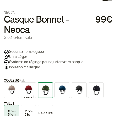
NEOCA
Casque Bonnet -
99€
Neoca
S 52-54cm Kaki
Sécurité homologuée
Ultra Léger
Système de réglage pour ajuster votre casque
Isolation thermique
COULEUR
Kaki
Epuisé
TAILLE
S 52-
M 55-
L 59-61cm
54cm
58cm