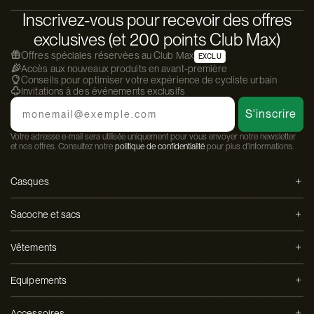
Inscrivez-vous pour recevoir des offres
exclusives (et 200 points Club Max)
Offres spéciales réservées au Club Max
EXCLU
Accès aux nouveaux produits en avant-première
Conseils pour optimiser votre expérience de cycliste urbain
Invitations à des événements exclusifs
Email
S'inscrire
Votre adresse e-mail sera utilisée uniquement pour vous envoyer notre newsletter
et nos offres. Consultez notre
politique de confidentialité
pour plus d'informations.
Casques
Sacoche et sacs
Vêtements
Equipements
Accessoires