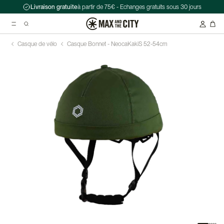
Livraison gratuite
à partir de 75€ - Echanges gratuits sous 30 jours
Casque de vélo
Casque Bonnet - Neoca
Kaki
S 52-54cm
Recherche suggérées
Antivol chaîne Kryptonite Evolution Series 4 1090 - 90 cm
Casque Abus HUD-Y ACE
Double sacoche Porte-Bagage - Ortlieb - Back-Roller Classic