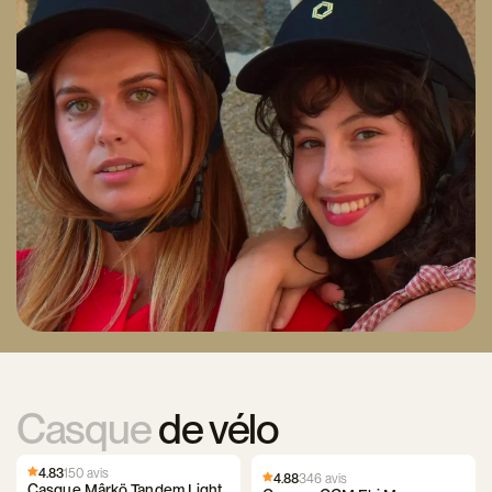
Casque
de vélo
4.83
150 avis
4.88
346 avis
Casque Mârkö Tandem Light