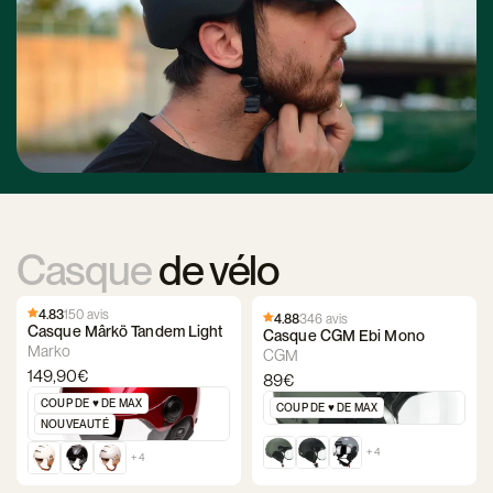
Casque
de vélo
4.83
150 avis
4.88
346 avis
Casque Mârkö Tandem Light
Casque CGM Ebi Mono
Marko
CGM
149,90€
89€
COUP DE ♥️ DE MAX
COUP DE ♥️ DE MAX
NOUVEAUTÉ
+ 4
+ 4