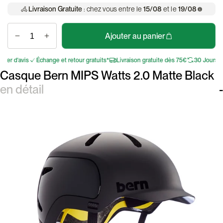
Livraison Gratuite
: chez vous entre le
15/08
et le
19/08
Ajouter au panier
 d'avis
Échange et retour gratuits*
Livraison gratuite dès 75€
30 Jours pour 
Casque Bern MIPS Watts 2.0 Matte Black
en détail