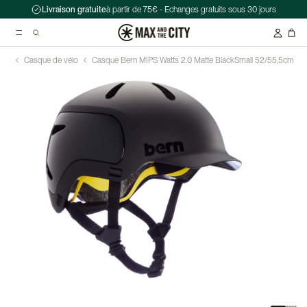
Livraison gratuite
à partir de 75€ - Echanges gratuits sous 30 jours
Casque de vélo
Casque Bern MIPS Watts 2.0 Matte Black
Small 52/55,5cm
Recherche suggérées
Antivol chaîne Kryptonite Evolution Series 4 1090 - 90 cm
Casque Abus HUD-Y ACE
Double sacoche Porte-Bagage - Ortlieb - Back-Roller Classic