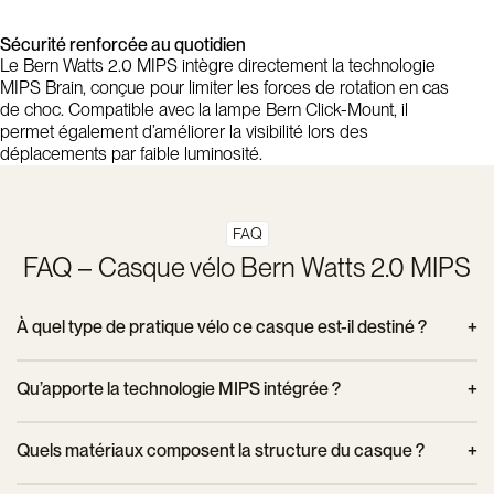
Sécurité renforcée au quotidien
Le Bern Watts 2.0 MIPS intègre directement la technologie
MIPS Brain, conçue pour limiter les forces de rotation en cas
de choc. Compatible avec la lampe Bern Click-Mount, il
permet également d’améliorer la visibilité lors des
déplacements par faible luminosité.
FAQ
FAQ – Casque vélo Bern Watts 2.0 MIPS
À quel type de pratique vélo ce casque est-il destiné ?
Ce casque est adapté à la pratique du vélo urbain et aux
Qu’apporte la technologie MIPS intégrée ?
déplacements quotidiens, mais convient également à un
usage polyvalent grâce à son équilibre entre protection,
La technologie MIPS est conçue pour réduire les
Quels matériaux composent la structure du casque ?
confort et ventilation.
mouvements de rotation du cerveau lors d’un impact,
contribuant ainsi à diminuer le risque de lésions cérébrales en