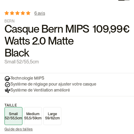
6 avis
BERN
Casque Bern MIPS
109,99€
Watts 2.0 Matte
Black
Small 52/55,5cm
Technologie MIPS
Système de réglage pour ajuster votre casque
Système de Ventilation amélioré
TAILLE
Small
Medium
Large
52/55,5cm
55,5/59cm
59/62cm
Guide des tailles