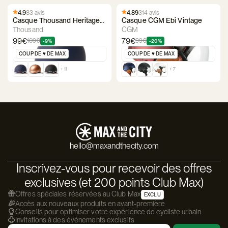
4.9
83 avis
4.89
314 avis
Casque Thousand Heritage
Casque CGM Ebi Vintage
2.0
Thousand
CGM
99€
79€
109€
99€
-9%
-20%
COUP DE ♥️ DE MAX
COUP DE ♥️ DE MAX
+ 11
+ 7
hello@maxandthecity.com
Inscrivez-vous pour recevoir des offres
exclusives (et 200 points Club Max)
Offres spéciales réservées au Club Max
EXCLU
Accès aux nouveaux produits en avant-première
Conseils pour optimiser votre expérience de cycliste urbain
Invitations à des événements exclusifs
Email