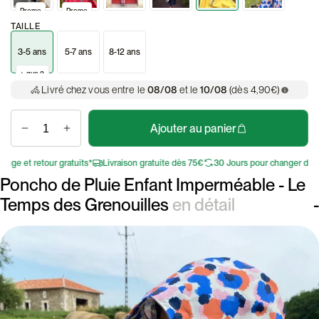
Promo
Promo
TAILLE
3-5 ans
5-7 ans
8-12 ans
+ que 2
Livré chez vous entre le
08/08
et le
10/08
(dès 4,90€)
Ajouter au panier
e et retour gratuits*
Livraison gratuite dès 75€
30 Jours pour changer d'avis
Poncho de Pluie Enfant Imperméable - Le
Temps des Grenouilles
en détail