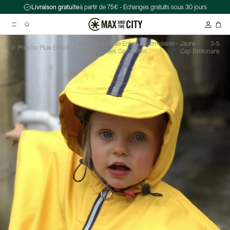
Livraison gratuite
à partir de 75€ - Echanges gratuits sous 30 jours
Poncho de Pluie Enfant Imperméable -
Jaune -
3-5
Poncho Pluie Enfant
Le Temps des Grenouilles
Cap Breton
ans
Recherche suggérées
Antivol chaîne Kryptonite Evolution Series 4 1090 - 90 cm
Casque Abus HUD-Y ACE
Double sacoche Porte-Bagage - Ortlieb - Back-Roller Classic