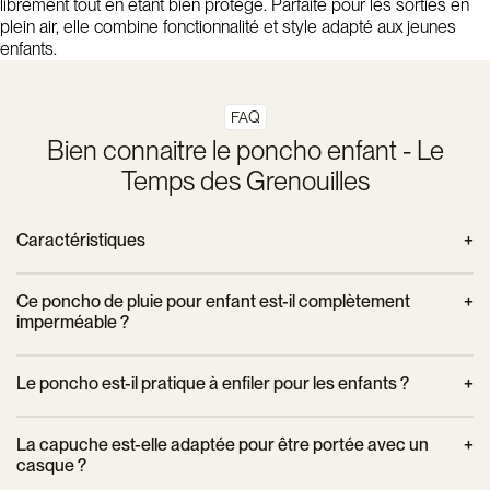
librement tout en étant bien protégé. Parfaite pour les sorties en
plein air, elle combine fonctionnalité et style adapté aux jeunes
enfants.
FAQ
Bien connaitre le poncho enfant - Le
Temps des Grenouilles
Caractéristiques
Unisexe
Ce poncho de pluie pour enfant est-il complètement
Capuche réglable
imperméable ?
Imperméabilité des capes de pluie résistent jusqu'à 10
Oui, le poncho de pluie Le Temps des Grenouilles est
000 mm d'eau
Le poncho est-il pratique à enfiler pour les enfants ?
fabriqué en tissu 100 % imperméable, offrant une protection
Coupe-vent
efficace contre les averses et gardant votre enfant bien au
Bande réfléchissante à l'arrière du poncho pour plus de
Oui, ce poncho est conçu pour être facile à enfiler et à retirer,
La capuche est-elle adaptée pour être portée avec un
sec même sous une pluie battante.
visibilité
ce qui est idéal pour les enfants. Il est doté de boutons-
casque ?
pression pratiques qui permettent un ajustement rapide et