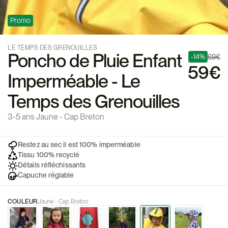
Promo
LE TEMPS DES GRENOUILLES
Poncho de Pluie Enfant
-14%
69€
59€
Imperméable - Le
Temps des Grenouilles
3-5 ans Jaune - Cap Breton
Restez au sec il est 100% imperméable
Tissu 100% recyclé
Détails réfléchissants
Capuche réglable
COULEUR
Jaune - Cap Breton