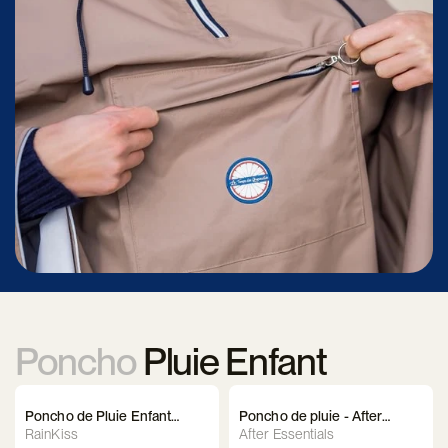
Poncho
Pluie Enfant
Poncho de Pluie Enfant
Poncho de pluie - After
Imperméable - Rainkiss
Essentials - Enfants
RainKiss
After Essentials