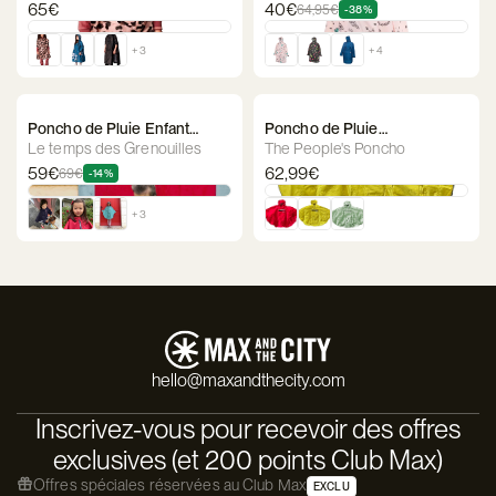
65€
40€
64,95€
-38%
+ 3
+ 4
Poncho de Pluie Enfant
Poncho de Pluie
Imperméable - Le Temps des
Imperméable Enfants - The
Le temps des Grenouilles
The People's Poncho
Grenouilles
Peoples Poncho
59€
62,99€
69€
-14%
+ 3
hello@maxandthecity.com
Inscrivez-vous pour recevoir des offres
exclusives (et 200 points Club Max)
Offres spéciales réservées au Club Max
EXCLU