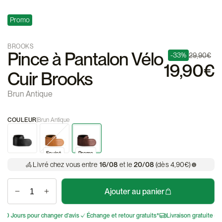
Promo
BROOKS
Pince à Pantalon Vélo
-33%
29,90€
19,90€
Cuir Brooks
Brun Antique
COULEUR
Brun Antique
Epuisé
Epuisé
Promo
Livré chez vous entre
16/08
et le
20/08
(dès 4,90€)
Ajouter au panier
30 Jours pour changer d'avis
Échange et retour gratuits*
Livraison gratuite dès