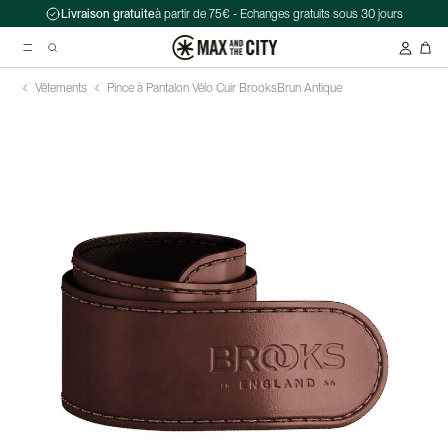
Livraison gratuite
à partir de 75€ - Echanges gratuits sous 30 jours
Vêtements
Pince à Pantalon Vélo Cuir Brooks
Brun Antique
Recherche suggérées
Antivol chaîne Kryptonite Evolution Series 4 1090 - 90 cm
Casque Abus HUD-Y ACE
Double sacoche Porte-Bagage - Ortlieb - Back-Roller Classic