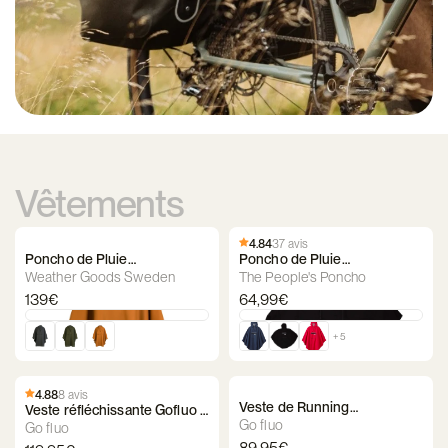
Vêtements
4.84
37 avis
Poncho de Pluie
Poncho de Pluie
Imperméable - Weather
Imperméable - The People's
Weather Goods Sweden
The People's Poncho
Goods Sweden
Poncho
139€
64,99€
+ 5
4.88
8 avis
Veste de Running
Veste réfléchissante Gofluo –
Réfléchissante Go Fluo
Go fluo
Billie Coral Reflective
Go fluo
89,95€