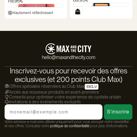
119,95€
Hautement réfléchissant
hello@maxandthecity.com
Inscrivez-vous pour recevoir des offres
exclusives (et 200 points Club Max)
Offres spéciales réservées au Club Max
EXCLU
Accès aux nouveaux produits en avant-première
Conseils pour optimiser votre expérience de cycliste urbain
Invitations à des événements exclusifs
Email
S'inscrire
Votre adresse e-mail sera utilisée uniquement pour vous envoyer notre newsletter
et nos offres. Consultez notre
politique de confidentialité
pour plus d'informations.