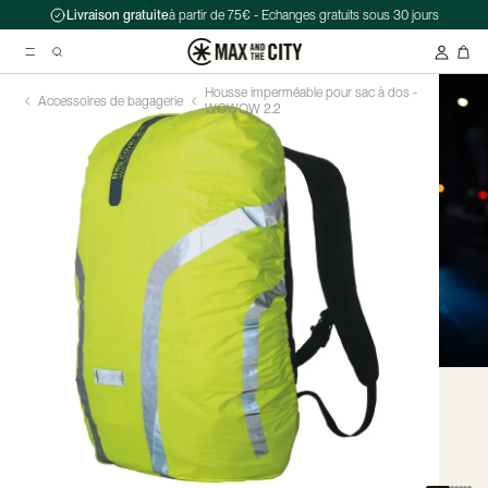
Livraison gratuite
à partir de 75€ - Echanges gratuits sous 30 jours
Housse imperméable pour sac à dos -
Accessoires de bagagerie
WOWOW 2.2
Recherche suggérées
Antivol chaîne Kryptonite Evolution Series 4 1090 - 90 cm
Casque Abus HUD-Y ACE
Double sacoche Porte-Bagage - Ortlieb - Back-Roller Classic