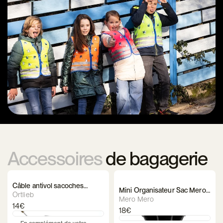
Accessoires
de bagagerie
Câble antivol sacoches
Mini Organisateur Sac Mero
Ortlieb
Ortlieb
Mero
Mero Mero
14€
18€