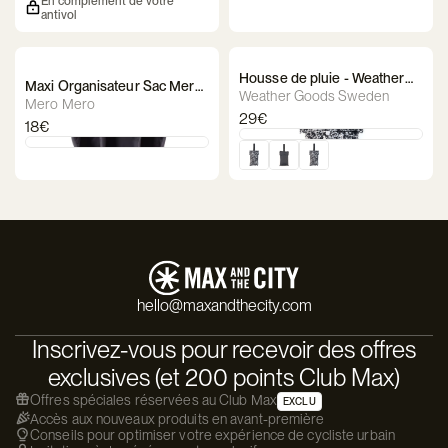
En complément de votre
antivol
Housse de pluie - Weather
Maxi Organisateur Sac Mero
Goods Sweden - Luna
Weather Goods Sweden
Mero
Mero Mero
29€
18€
hello@maxandthecity.com
Inscrivez-vous pour recevoir des offres
exclusives (et 200 points Club Max)
Offres spéciales réservées au Club Max
EXCLU
Accès aux nouveaux produits en avant-première
Conseils pour optimiser votre expérience de cycliste urbain