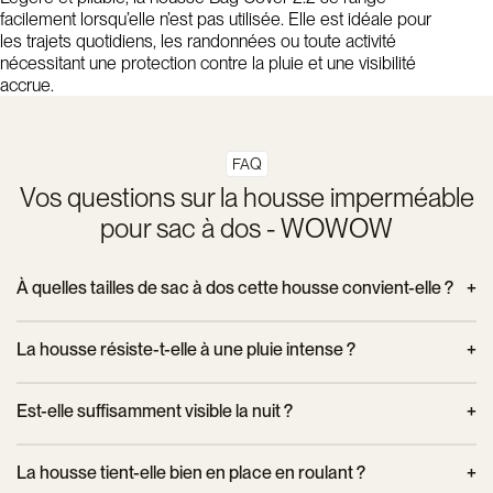
facilement lorsqu’elle n’est pas utilisée. Elle est idéale pour
les trajets quotidiens, les randonnées ou toute activité
nécessitant une protection contre la pluie et une visibilité
accrue.
FAQ
Vos questions sur la housse imperméable
pour sac à dos - WOWOW
À quelles tailles de sac à dos cette housse convient-elle ?
La housse Bag Cover 2.2 est conçue pour s’adapter aux sacs
La housse résiste-t-elle à une pluie intense ?
à dos de
20 à 35 litres
. Son cordon de serrage réglable
permet un ajustement précis, quelle que soit la forme de votre
Oui, elle est fabriquée en matière imperméable et protège
Est-elle suffisamment visible la nuit ?
sac.
efficacement le sac et son contenu même sous une pluie
soutenue. Elle constitue une barrière fiable contre l’humidité
Absolument. Sa couleur fluo très vive combinée à plusieurs
La housse tient-elle bien en place en roulant ?
lors des trajets à vélo ou à pied.
bandes réfléchissantes augmente fortement la visibilité dans