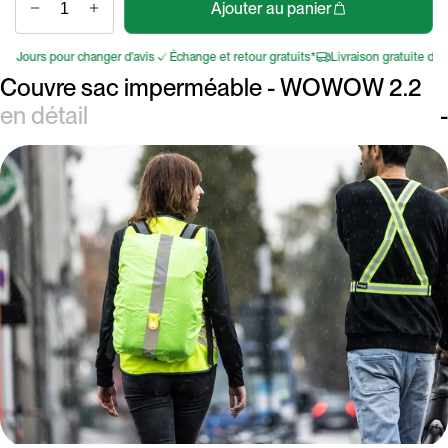
Ajouter au panier
Jours pour changer d'avis
Échange et retour gratuits*
Livraison gratuite dès 7
Couvre sac imperméable - WOWOW 2.2
en détail