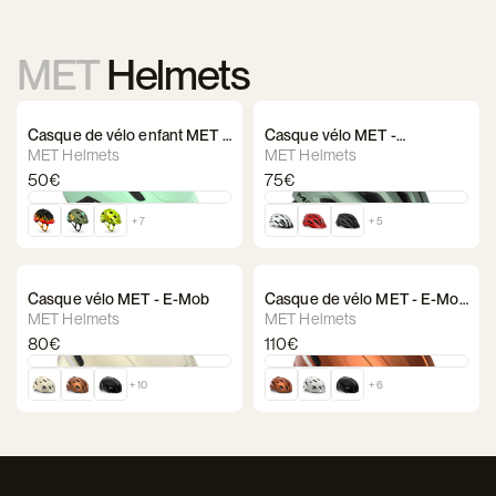
MET
Helmets
Casque de vélo enfant MET -
Casque vélo MET -
Hooray
Crossover
MET Helmets
MET Helmets
50€
75€
+ 7
+ 5
Casque vélo MET - E-Mob
Casque de vélo MET - E-Mob
Mips
MET Helmets
MET Helmets
80€
110€
+ 10
+ 6