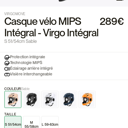
VIRGOMOVE
Casque vélo MIPS
289€
Intégral - Virgo Intégral
S 51/54cm Sable
Protection intégrale
Technologie MIPS
Éclairage arrière intégré
Visière interchangeable
COULEUR
Sable
TAILLE
M
S 51/54cm
L 59-63cm
55/58cm