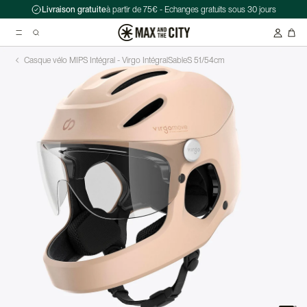
Livraison gratuite
à partir de 75€ - Echanges gratuits sous 30 jours
Casque vélo MIPS Intégral - Virgo Intégral
Sable
S 51/54cm
Recherche suggérées
Antivol chaîne Kryptonite Evolution Series 4 1090 - 90 cm
Casque Abus HUD-Y ACE
Double sacoche Porte-Bagage - Ortlieb - Back-Roller Classic