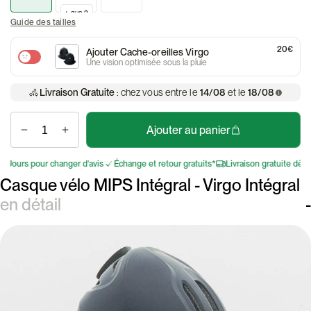
+ que 2
Guide des tailles
20€
Ajouter Cache-oreilles Virgo
Une vision optimisée sous la pluie
Livraison Gratuite
: chez vous entre le
14/08
et le
18/08
Ajouter au panier
urs pour changer d'avis
Échange et retour gratuits*
Livraison gratuite dès 75€
Casque vélo MIPS Intégral - Virgo Intégral
en détail