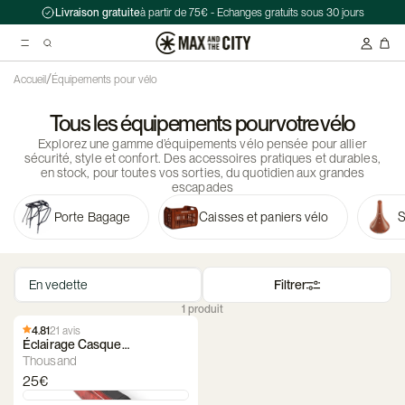
Livraison gratuite
à partir de 75€ - Echanges gratuits sous 30 jours
/
Accueil
Équipements pour vélo
Tous les équipements pour votre vélo
Recherche suggérées
Explorez une gamme d’équipements vélo pensée pour allier
Antivol chaîne Kryptonite Evolution Series 4 1090 - 90 cm
sécurité, style et confort. Des accessoires pratiques et durables,
en stock, pour toutes vos sorties, du quotidien aux grandes
Casque Abus HUD-Y ACE
escapades
Double sacoche Porte-Bagage - Ortlieb - Back-Roller Classic
Porte Bagage
Caisses et paniers vélo
S
Filtrer
1 produit
4.81
21 avis
Éclairage Casque
Magnétique Thousand
Thousand
Heritage 2.0
25€