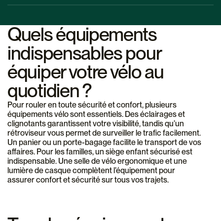
ainsi plus de confort et de capacité de chargement.
ajustée et fabriquée à partir de matériaux durables pour offrir
Un éclairage de vélo efficace est essentiel pour voir et être
un soutien optimal. Un modèle bien conçu vous permet de
vu. Optez pour des lumières à LED avec une longue
Quels équipements
réduire la fatigue et d’éviter les douleurs après de longues
autonomie, étanches et suffisamment puissantes pour vous
heures en selle.
rendre visible dans toutes les conditions. Une lumière de
indispensables pour
casque est également une option pratique pour éclairer la
équiper votre vélo au
route là où vous regardez, augmentant ainsi votre sécurité
globale.
quotidien ?
Pour rouler en toute sécurité et confort, plusieurs
équipements vélo sont essentiels. Des éclairages et
clignotants garantissent votre visibilité, tandis qu’un
rétroviseur vous permet de surveiller le trafic facilement.
Un panier ou un porte-bagage facilite le transport de vos
affaires. Pour les familles, un siège enfant sécurisé est
indispensable. Une selle de vélo ergonomique et une
lumière de casque complètent l’équipement pour
assurer confort et sécurité sur tous vos trajets.