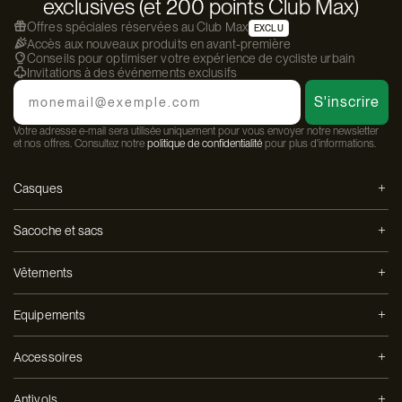
exclusives (et 200 points Club Max)
Offres spéciales réservées au Club Max
EXCLU
Accès aux nouveaux produits en avant-première
Conseils pour optimiser votre expérience de cycliste urbain
Invitations à des événements exclusifs
Email
S'inscrire
Votre adresse e-mail sera utilisée uniquement pour vous envoyer notre newsletter
et nos offres. Consultez notre
politique de confidentialité
pour plus d'informations.
Casques
Sacoche et sacs
Vêtements
Equipements
Accessoires
Antivols