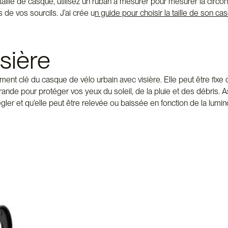
aille de casque, utilisez un ruban à mesurer pour mesurer la circo
 de vos sourcils. J’ai crée u
n guide pour choisir la taille de son c
isière
ment clé du casque de vélo urbain avec visière. Elle peut être fixe o
ande pour protéger vos yeux du soleil, de la pluie et des débris. 
régler et qu'elle peut être relevée ou baissée en fonction de la lumin