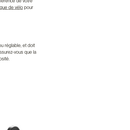
nférence de votre
asque de vélo
pour
u réglable, et doit
Assurez-vous que la
osité.