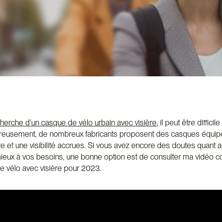
nt
o
Gants imperméables
Draisiennes et
Gant réfléchissants
Remorque &
Paniers po
Mitai
lo
Antivol vélo
Porte Bagage
Caisses et
vec
Casque Mârkö
Casque Thousand
Casque v
Tricycles
poussette
vél
e
nche
Sacoche Ortlieb
Sacoche de Selle
Sacoche d
cherche d'un casque de vélo urbain avec visière
, il peut être diffici
ureusement, de nombreux fabricants proposent des casques équipé
re et une visibilité accrues. Si vous avez encore des doutes quant
 mieux à vos besoins, une bonne option est de consulter ma vidéo 
e vélo avec visière pour 2023.