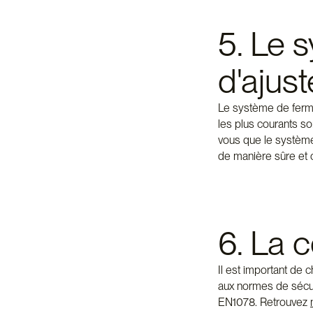
5. Le 
d'ajus
Le système de fermet
les plus courants so
vous que le système 
de manière sûre et 
6. La c
Il est important de 
aux normes de sécur
EN1078. Retrouvez